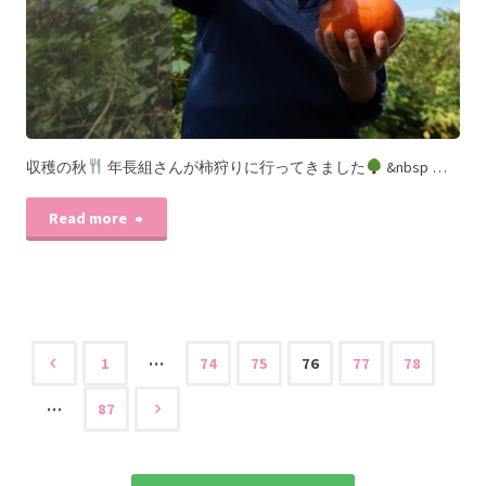
収穫の秋
年長組さんが柿狩りに行ってきました
&nbsp …
Read more
…
1
74
75
76
77
78
…
87