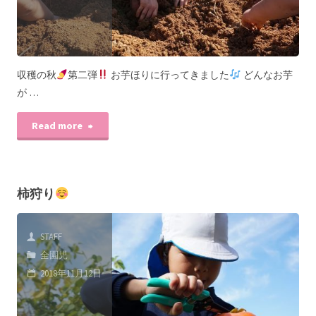
収穫の秋
第二弾
お芋ほりに行ってきました
どんなお芋
が …
Read more
柿狩り
STAFF
全園児
2018年11月12日