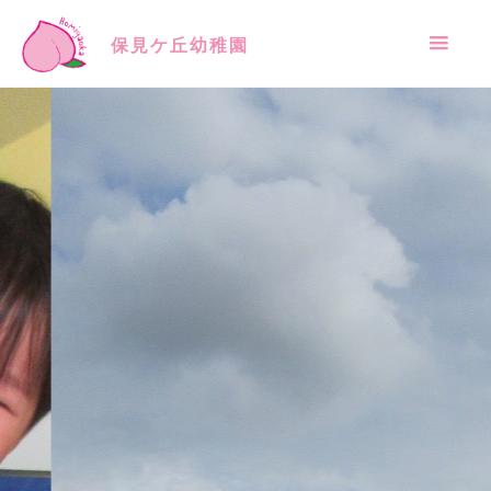
保見ケ丘幼稚園