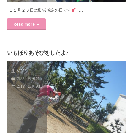
１１月２３日は勤労感謝の日です
…
Read more
いもほりあそびをしたよ♪
STAFF
乳児
/
未分類
2018年11月20日