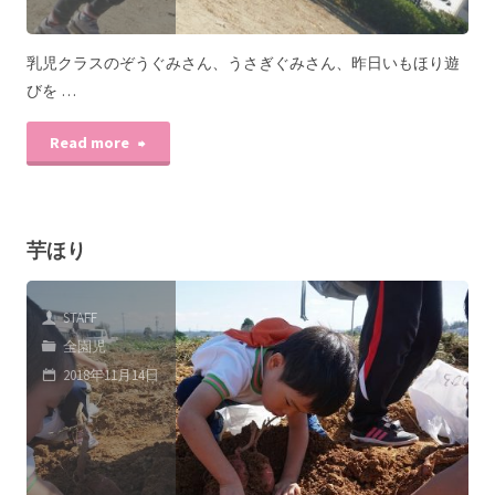
乳児クラスのぞうぐみさん、うさぎぐみさん、昨日いもほり遊
びを …
Read more
芋ほり
STAFF
全園児
2018年11月14日