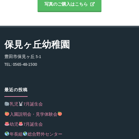
写真のご購入はこちら
保見ヶ丘幼稚園
豊田市保見ヶ丘 5-1
TEL: 0565-48-1500
最近の投稿
乳児
7月誕生会
入園説明会・見学体験会
幼児
7月誕生会
年長組
総合野外センター