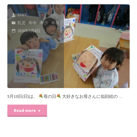
STAFF
乳児
/
年中
/
年少
/
年長
2026年5月8日
5月10日(日)は、
母の日
大好きなお母さんに似顔絵の …
Read more