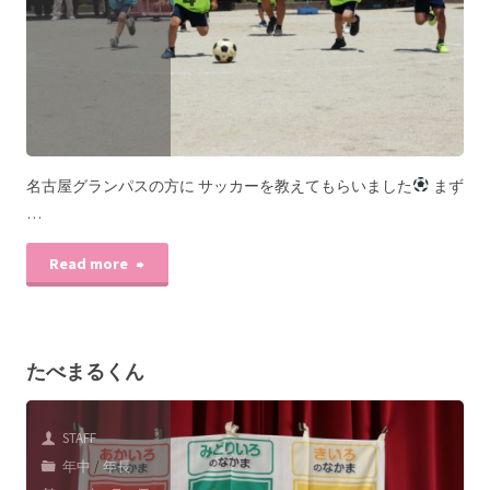
名古屋グランパスの方に サッカーを教えてもらいました
まず
…
Read more
たべまるくん
STAFF
年中
/
年長