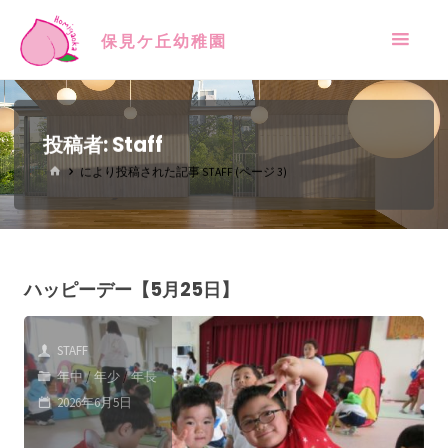
保見ケ丘幼稚園
投稿者:
Staff
により投稿された記事 STAFF
(ページ 3)
ハッピーデー【5月25日】
STAFF
年中
/
年少
/
年長
2026年6月5日