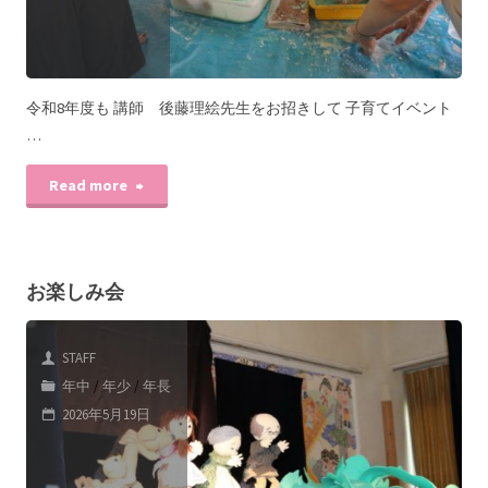
令和8年度も 講師 後藤理絵先生をお招きして 子育てイベント
…
Read more
お楽しみ会
STAFF
年中
/
年少
/
年長
2026年5月19日