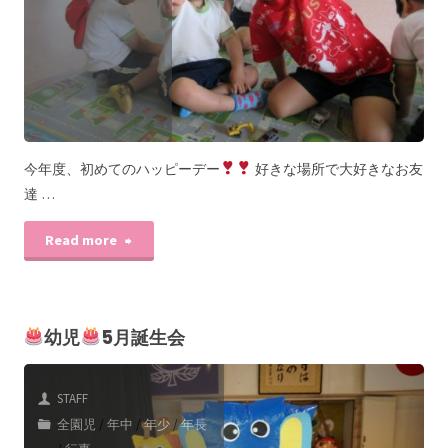
今年度、初めてのハッピーデー
好きな場所で大好きなお友
達 …
Read more
幼児
5月誕生会
STAFF
全園児
/
年中
/
年少
/
年長