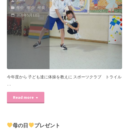
STAFF
年中
/
年少
/
年長
2026年5月12日
今年度から 子ども達に体操を教えに スポーツクラブ トライル
…
Read more
母の日
プレゼント