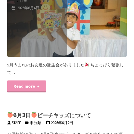
/
行事
2026年6月4日
5月うまれのお友達の誕生会がありました
ちょっぴり緊張し
て …
Read more
6月3日
ピーチキッズについて
STAFF
未分類
2026年6月2日