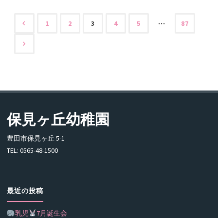
…
1
2
3
4
5
87
保見ヶ丘幼稚園
豊田市保見ヶ丘 5-1
TEL: 0565-48-1500
最近の投稿
乳児
7月誕生会