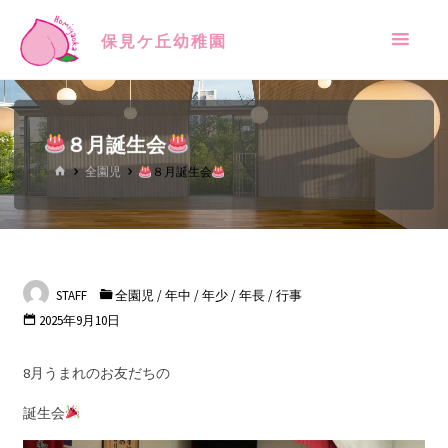
保見ケ丘幼稚園
８月誕生会
全園児
８月誕生会
STAFF
全園児
/
年中
/
年少
/
年長
/
行事
2025年9月10日
8月うまれのお友だちの
誕生会