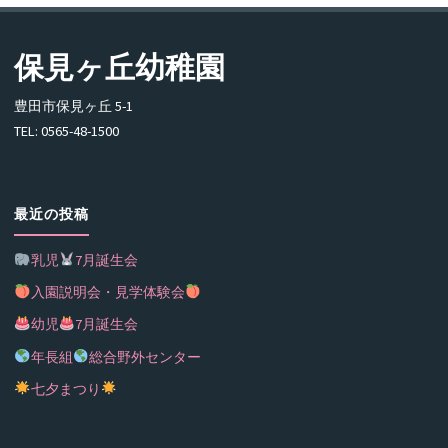
保見ヶ丘幼稚園
豊田市保見ヶ丘 5-1
TEL: 0565-48-1500
最近の投稿
乳児
7月誕生会
入園説明会・見学体験会
幼児
7月誕生会
年長組
総合野外センター
七夕まつり