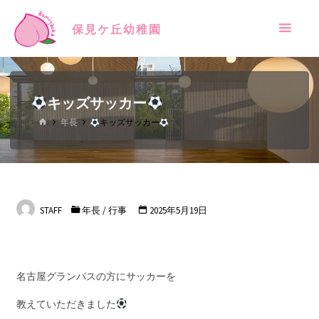
保見ケ丘幼稚園
キッズサッカー
年長
キッズサッカー
STAFF
年長
/
行事
2025年5月19日
名古屋グランパスの方にサッカーを
教えていただきました