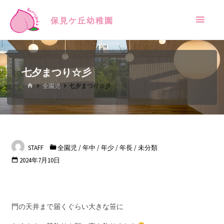
保見ケ丘幼稚園
七夕まつり☆彡
全園児
七夕まつり☆彡
STAFF
全園児
/
年中
/
年少
/
年長
/
未分類
2024年7月10日
門の天井まで届くぐらい大きな笹に