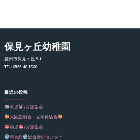
保見ヶ丘幼稚園
豊田市保見ヶ丘 5-1
TEL: 0565-48-1500
最近の投稿
乳児
7月誕生会
入園説明会・見学体験会
幼児
7月誕生会
年長組
総合野外センター