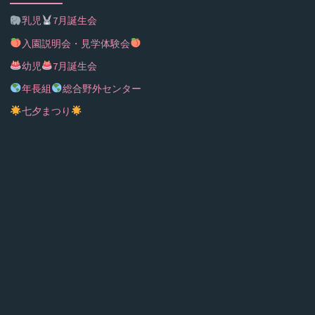
乳児
7月誕生会
入園説明会・見学体験会
幼児
7月誕生会
年長組
総合野外センター
七夕まつり