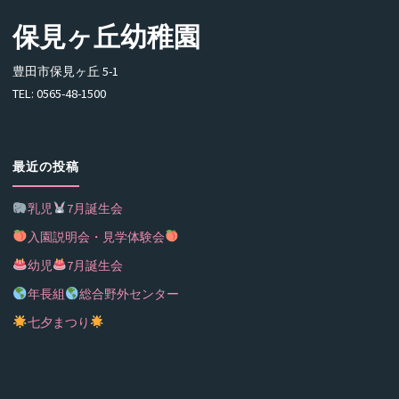
保見ヶ丘幼稚園
豊田市保見ヶ丘 5-1
TEL: 0565-48-1500
最近の投稿
乳児
7月誕生会
入園説明会・見学体験会
幼児
7月誕生会
年長組
総合野外センター
七夕まつり