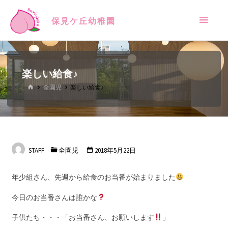
保見ケ丘幼稚園
楽しい給食♪
全園児
楽しい給食♪
STAFF
全園児
2018年5月22日
年少組さん、先週から給食のお当番が始まりました
今日のお当番さんは誰かな
子供たち・・・「お当番さん、お願いします
」