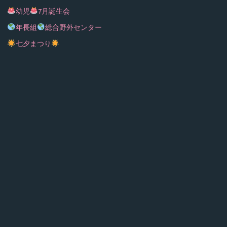
幼児
7月誕生会
年長組
総合野外センター
七夕まつり