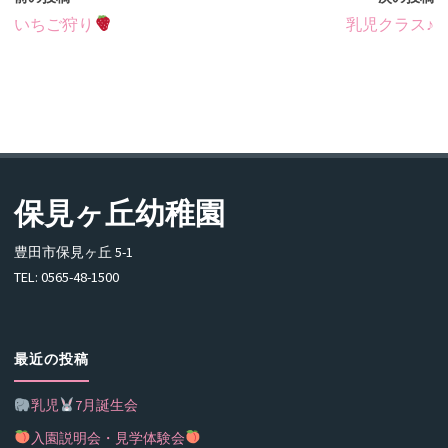
いちご狩り
乳児クラス♪
保見ヶ丘幼稚園
豊田市保見ヶ丘 5-1
TEL: 0565-48-1500
最近の投稿
乳児
7月誕生会
入園説明会・見学体験会